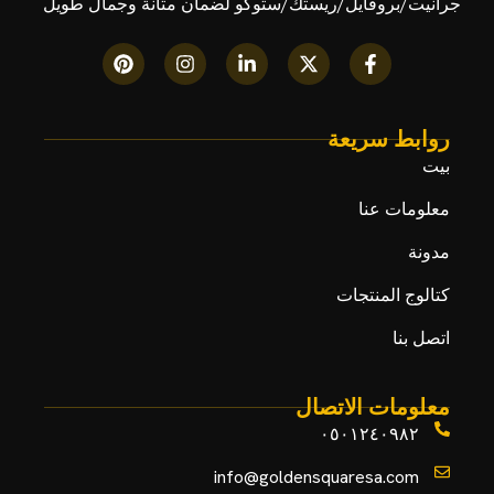
جرانيت/بروفايل/ريستك/ستوكو لضمان متانة وجمال طويل
روابط سريعة
بيت
معلومات عنا
مدونة
كتالوج المنتجات
اتصل بنا
معلومات الاتصال
٠٥٠١٢٤٠٩٨٢
info@goldensquaresa.com