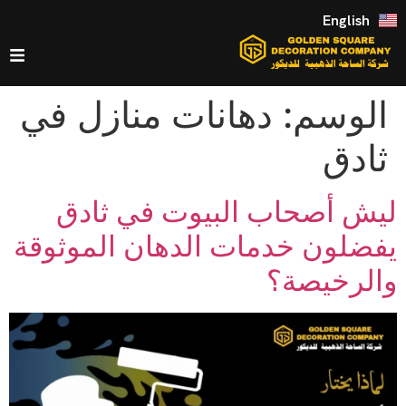
English
الوسم:
دهانات منازل في
ثادق
ليش أصحاب البيوت في ثادق
يفضلون خدمات الدهان الموثوقة
والرخيصة؟