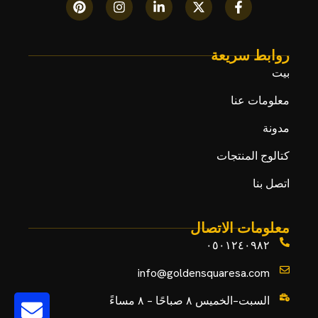
روابط سريعة
بيت
معلومات عنا
مدونة
كتالوج المنتجات
اتصل بنا
معلومات الاتصال
٠٥٠١٢٤٠٩٨٢
info@goldensquaresa.com
السبت–الخميس ٨ صباحًا – ٨ مساءً