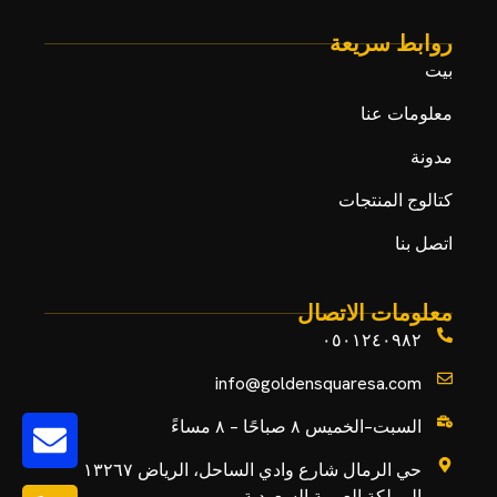
روابط سريعة
بيت
معلومات عنا
مدونة
كتالوج المنتجات
اتصل بنا
معلومات الاتصال
٠٥٠١٢٤٠٩٨٢
info@goldensquaresa.com
السبت–الخميس ٨ صباحًا – ٨ مساءً
حي الرمال شارع وادي الساحل، الرياض ١٣٢٦٧
المملكة العربية السعودية