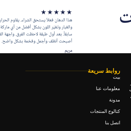
ت
★
★
★
★
★
هذا الدهان فعلاً يستحق الشراء. يقاوم الحرار
والغبار وتغيّر اللون بشكل أفضل من أي ماركة 
سابقاً. بعد أول طبقة لاحظت الفرق. واجهة الف
أصبحت أنظف وأجمل وفخمة بشكل واضح.
مريم
روابط سريعة
بيت
معلومات عنا
مدونة
كتالوج المنتجات
اتصل بنا