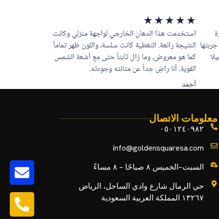
★
★
★
★
★
ة
استخدمت هذا الدهان الخارجي لواجهة منزلي وكانت
جربتها
النتيجة رائعة. التغطية كانت سلسة، واللون ظهر تماماً
يلا
كما هو معروض، وما زال ثابتاً حتى مع أشعة الشمس
القوية. أنا راضٍ جداً عن متانته وجودته.
أحمد
معلومات الاتصال
٠٥٠١٢٤٠٩٨٢
info@goldensquaresa.com
السبت–الخميس ٨ صباحًا – ٨ مساءً
حي الرمال شارع وادي الساحل، الرياض
١٣٢٦٧ المملكة العربية السعودية