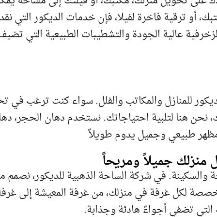
ك على تحويل منزلك، مكتبك، أو فيلتك إلى مساحة يمكن
تبك، أو ترقية فاخرة لفيلا، فإن خدمات الديكور التي 
لزخرفية عالية الجودة والتشطيبات الطبيعية التي تضيف 
كور للمنازل والمكاتب والفلل. سواء كنت ترغب في تح
ك، نحن هنا لتلبية احتياجاتك. نستخدم دهان الحجر، دها
 مظهر طبيعي وجميل يدوم طويلاً
احة والسكينة. في شركة الساحة الذهبية للديكور، نص
صصة لكل غرفة في منزلك، من غرفة المعيشة إلى غرفة ا
التي تضفي أجواءً هادئة وجذابة.