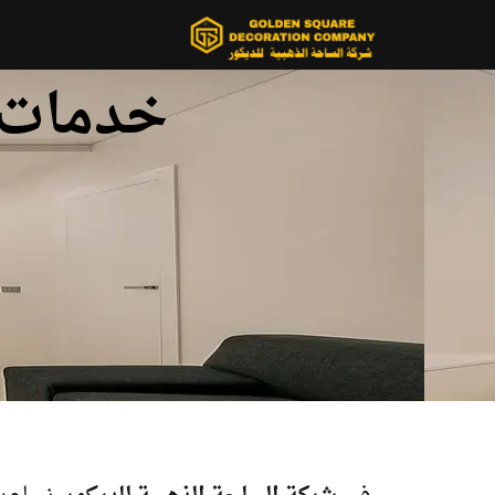
خدمات د
خدمات ديكور احترافي