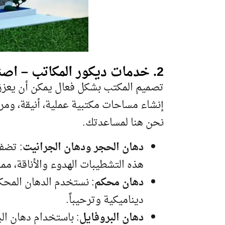
2. خدمات ديكور المكاتب – اصنع بيئة عمل احترافية وملهمة
تصميم المكتب بشكل فعال يمكن أن يعزز ال
إنشاء مساحات مكتبية عملية، أنيقة، و
نحن هنا لمساعدتك.
دهان الحجر ودهان الجرانيت
: تضفي
هذه التشطيبات الهدوء والأناقة، مما
دهان محكم
: نستخدم الدهان المحك
ديناميكية وترحيباً.
دهان البروفايل
: باستخدام دهان الب